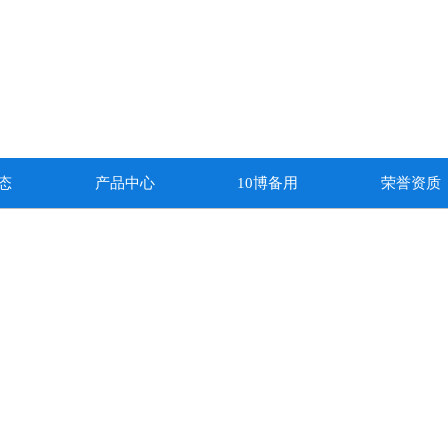
态
产品中心
10博备用
荣誉资质